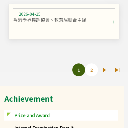
2026-04-15
香港學界舞蹈協會、教育局聯合主辦
Pagination
1
2
Current
Page
Next
Last
page
page
pag
Main
Achievement
navigation
(自
訂)
Prize and Award
Internal Examination Result