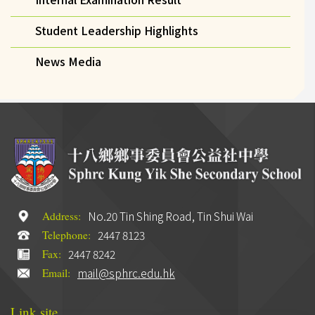
Student Leadership Highlights
News Media
No.20 Tin Shing Road, Tin Shui Wai
Address:
2447 8123
Telephone:
2447 8242
Fax:
mail@sphrc.edu.hk
Email:
Link site