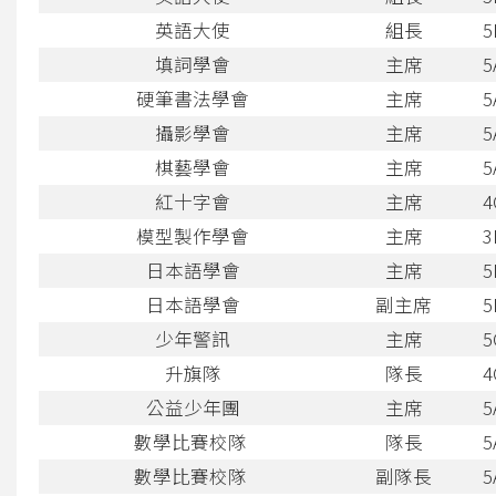
英語大使
組長
5
填詞學會
主席
5
硬筆書法學會
主席
5
攝影學會
主席
5
棋藝學會
主席
5
紅十字會
主席
4
模型製作學會
主席
3
日本語學會
主席
5
日本語學會
副主席
5
少年警訊
主席
5
升旗隊
隊長
4
公益少年團
主席
5
數學比賽校隊
隊長
5
數學比賽校隊
副隊長
5