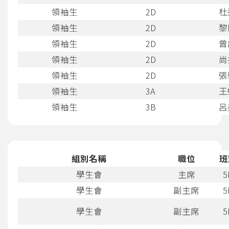
領袖生
2D
杜
領袖生
2D
黎
領袖生
2D
曾
領袖生
2D
尚
領袖生
2D
張
領袖生
3A
王
領袖生
3B
呂
組別名稱
職位
班
學生會
主席
5
學生會
副主席
5
學生會
副主席
5