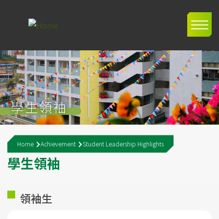
Skip to main content
Main
navig
學生領袖
Breadcrumb
Home
Achievement
Student Leadership Highlights
學
生
領
袖
領袖生