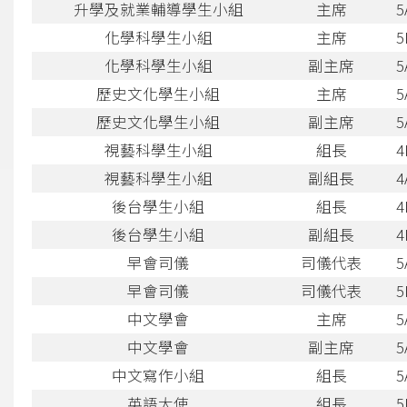
升學及就業輔導學生小組
主席
5
化學科學生小組
主席
5
化學科學生小組
副主席
5
歷史文化學生小組
主席
5
歷史文化學生小組
副主席
5
視藝科學生小組
組長
4
視藝科學生小組
副組長
4
後台學生小組
組長
4
後台學生小組
副組長
4
早會司儀
司儀代表
5
早會司儀
司儀代表
5
中文學會
主席
5
中文學會
副主席
5
中文寫作小組
組長
5
英語大使
組長
5