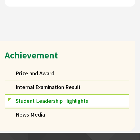
Main
Achievement
navigation
Prize and Award
Internal Examination Result
Student Leadership Highlights
News Media