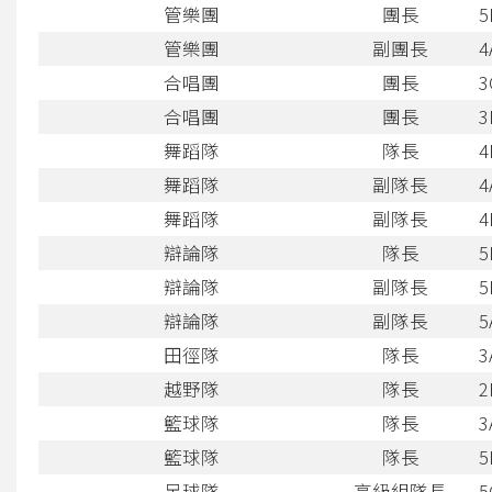
管樂團
團長
5
管樂團
副團長
4
合唱團
團長
3
合唱團
團長
3
舞蹈隊
隊長
4
舞蹈隊
副隊長
4
舞蹈隊
副隊長
4
辯論隊
隊長
5
辯論隊
副隊長
5
辯論隊
副隊長
5
田徑隊
隊長
3
越野隊
隊長
2
籃球隊
隊長
3
籃球隊
隊長
5
足球隊
高級組隊長
5