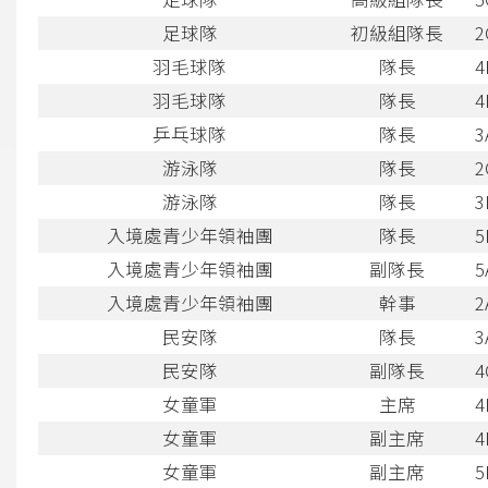
足球隊
初級組隊長
2
羽毛球隊
隊長
4
羽毛球隊
隊長
4
乒乓球隊
隊長
3
游泳隊
隊長
2
游泳隊
隊長
3
入境處青少年領袖團
隊長
5
入境處青少年領袖團
副隊長
5
入境處青少年領袖團
幹事
2
民安隊
隊長
3
民安隊
副隊長
4
女童軍
主席
4
女童軍
副主席
4
女童軍
副主席
5