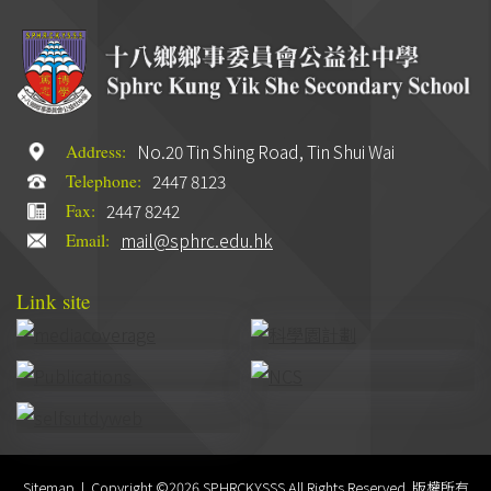
No.20 Tin Shing Road, Tin Shui Wai
Address:
2447 8123
Telephone:
2447 8242
Fax:
mail@sphrc.edu.hk
Email:
Link site
Sitemap
| Copyright ©
2026 SPHRCKYSSS All Rights Reserved. 版權所有