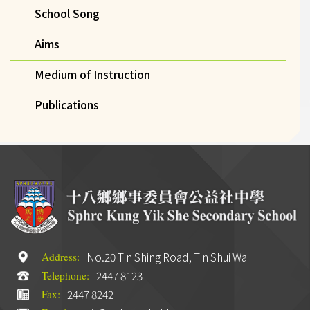
School Song
Aims
Medium of Instruction
Publications
No.20 Tin Shing Road, Tin Shui Wai
Address:
2447 8123
Telephone:
2447 8242
Fax: