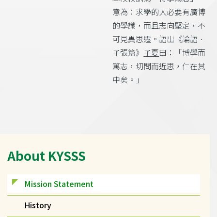
意為：求學的人必要有廣博
的學識，而且志向堅定，不
可見異思遷。語出《論語．
子張篇》
子夏
曰：「博學而
篤志，切問而近思，仁在其
中矣。」
Main
About KYSSS
navigation
Mission Statement
History