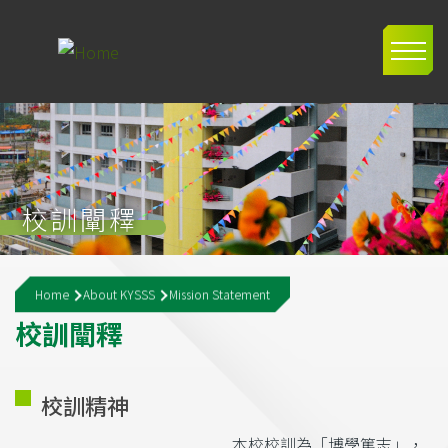
Skip to main content
Main
navig
校訓闡釋
Breadcrumb
Home
About KYSSS
Mission Statement
校
訓
闡
釋
校訓精神
本校校訓為「博學篤志」，