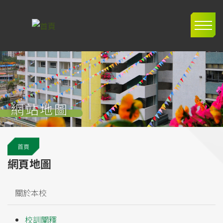
移至主內容
Main
navig
網站地圖
導
首頁
航
網頁地圖
連
結
關於本校
校訓闡釋