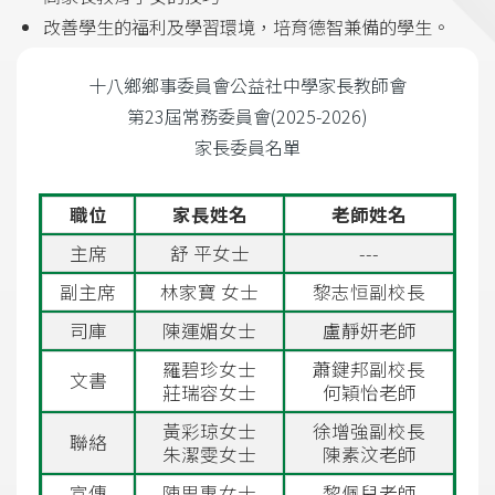
改善學生的福利及學習環境，培育德智兼備的學生。
十八鄉鄉事委員會公益社中學家長教師會
第23屆常務委員會(2025-2026)
家長委員名單
職位
家長姓名
老師姓名
主席
舒 平女士
---
副主席
林家寶 女士
黎志恒副校長
司庫
陳運媚女士
盧靜妍老師
羅碧珍女士
蕭鍵邦副校長
文書
莊瑞容女士
何穎怡老師
黃彩琼女士
徐增強副校長
聯絡
朱潔雯女士
陳素汶老師
宣傳
陳思惠女士
黎佩兒老師