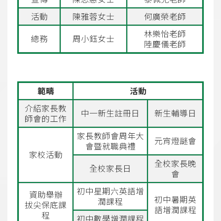
活動
陳雅蓉女士
何廣榮老師
林樂怡老師
總務
周小鈺女士
陸慶儀老師
範疇
活動
介紹家長教
中一新生註冊日
新生輔導日
師會的工作
家長教師會周年大
元宵燈謎會
會暨就職典禮
家校活動
全校家長晚
全校家長日
會
初中星期六英語增
資助舉辦
初中暑期英
潤課程
拔尖保底課
語增潤課程
程
初中數學增潤課程