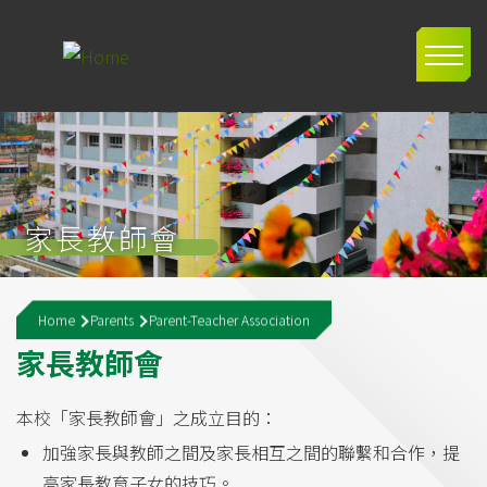
Skip to main content
Main
navig
家長教師會
Breadcrumb
Home
Parents
Parent-Teacher Association
家
長
教
師
會
本校「家長教師會」之成立目的：
加強家長與教師之間及家長相互之間的聯繫和合作，提
高家長教育子女的技巧。