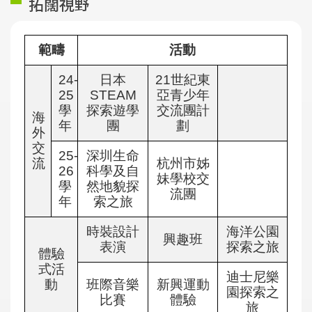
拓闊視野
範疇
活動
24-
日本
21世紀東
25
STEAM
亞青少年
學
探索遊學
交流團計
海
年
團
劃
外
交
25-
深圳生命
流
杭州市姊
26
科學及自
妹學校交
學
然地貌探
流團
年
索之旅
時裝設計
海洋公園
興趣班
表演
探索之旅
體驗
式活
迪士尼樂
動
班際音樂
新興運動
園探索之
比賽
體驗
旅