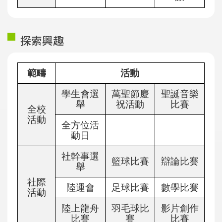
探索興趣
範疇
活動
學生會選
萬聖節慶
聖誕音樂
舉
祝活動
比賽
全校
活動
全方位活
動日
社幹事選
籃球比賽
辯論比賽
舉
社際
陸運會
足球比賽
數學比賽
活動
陸上龍舟
羽毛球比
影片創作
比賽
賽
比賽