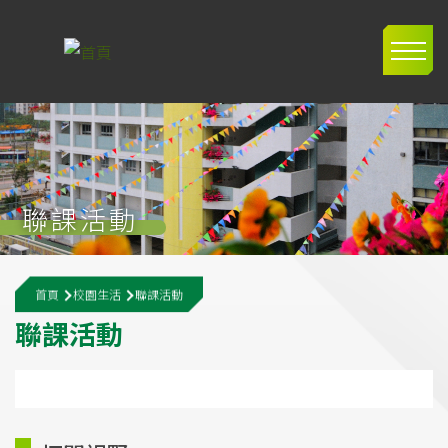
移至主內容
Main
navig
聯課活動
導
首頁
校園生活
聯課活動
航
聯
課
活
動
連
結