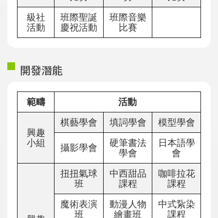
級社
班際聖誕
班際音樂
活動
慶祝活動
比賽
開發潛能
範疇
活動
棋藝學會
填詞學會
模型學會
興趣
小組
硬筆書法
日本語學
攝影學會
學會
會
扭扭氣球
中西甜品
咖啡拉花
班
課程
課程
魔術表演
動漫人物
中式紥染
班
繪畫班
課程