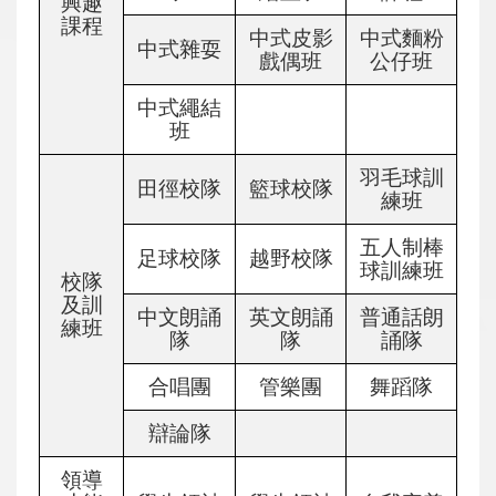
興趣
課程
中式皮影
中式麵粉
中式雜耍
戲偶班
公仔班
中式繩結
班
羽毛球訓
田徑校隊
籃球校隊
練班
五人制棒
足球校隊
越野校隊
球訓練班
校隊
及訓
中文朗誦
英文朗誦
普通話朗
練班
隊
隊
誦隊
合唱團
管樂團
舞蹈隊
辯論隊
領導