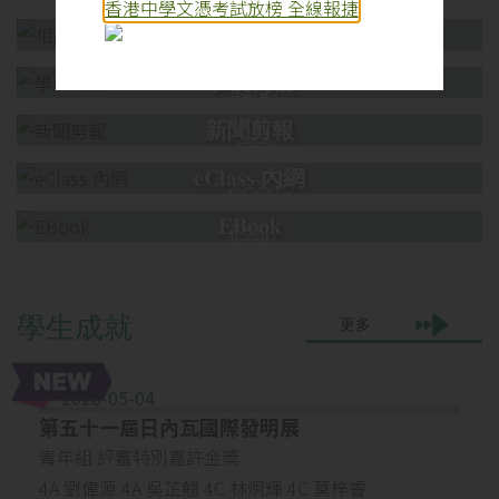
香港中學文憑考試放榜 全線報捷
相片集
學校刊物
新聞剪報
eClass 內網
EBook
學
生
成
就
更多
2026-05-04
第五十一屆日內瓦國際發明展
青年組 評審特別嘉許金獎
4A 劉偉源 4A 吳芷翹 4C 林炯輝 4C 莫梓睿