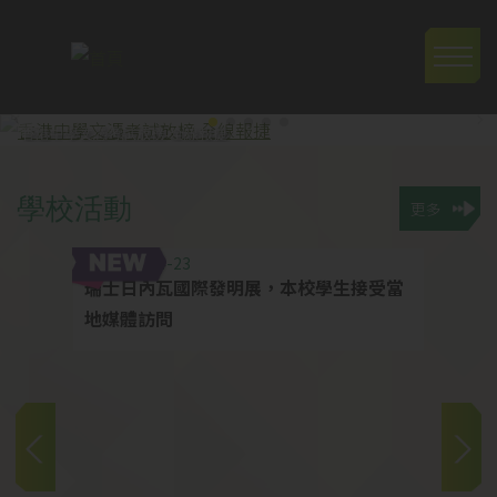
移至主內容
Main
navig
香港中學文憑考試放榜-全線報捷
學
校
活
動
更多
2026-04-23
2026
瑞士日內瓦國際發明展，本校學生接受當
結業禮
地媒體訪問