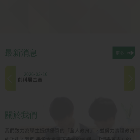
最
新
消
息
更多
2026-03-16
創科展金章
2
關
於
我
們
我們致力為學生提供優質的「全人教育」，並努力實踐教育
的功能。我們 秉承本會屬下學校的校訓—「博學篤志」的