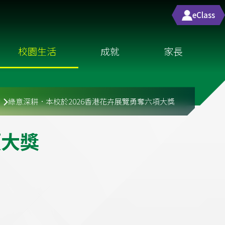
eClass
校園生活
成就
家長
動
綠意深耕．本校於2026香港花卉展覽勇奪六項大獎
項
大
獎