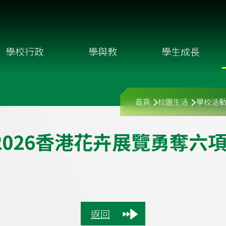
學校行政
學與教
學生成長
導
首頁
校園生活
學校活
航
2
0
2
6
香
港
花
卉
展
覽
勇
奪
六
連
結
返回