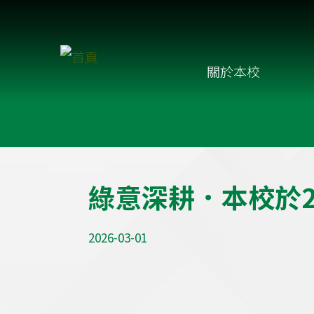
移至主內容
Main
關於本校
navigation
綠
意
深
耕
．
本
校
於
2026-03-01