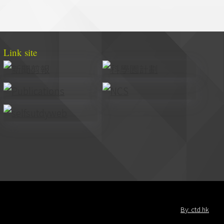
Link site
By: ctd.hk