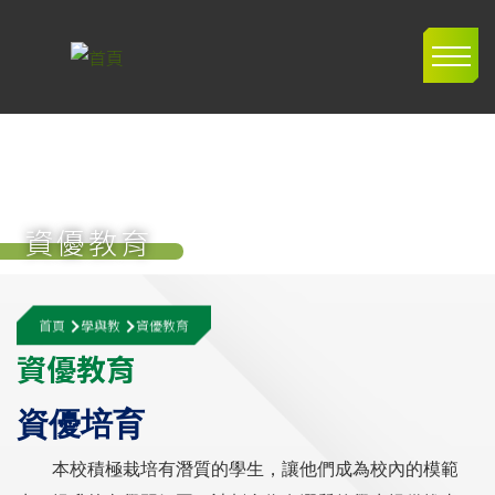
移至主內容
Main
navig
資優教育
導
首頁
學與教
資優教育
航
資
優
教
育
連
結
資優培育
本校積極栽培有潛質的學生，讓他們成為校內的模範