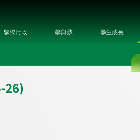
學校行政
學與教
學生成長
5
-
2
6
)