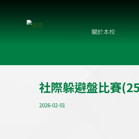
移至主內容
Main
關於本校
navigation
社
際
躲
避
盤
比
賽
(
2
2026-02-01