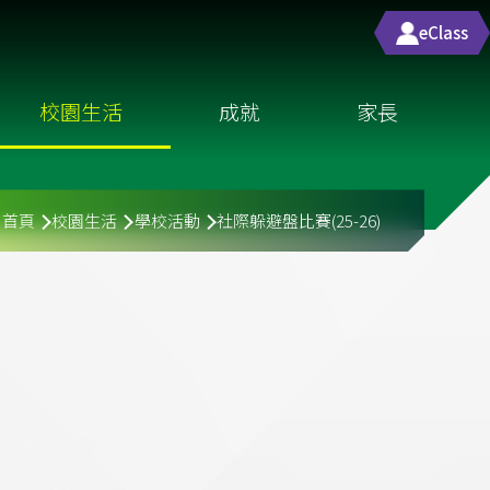
eClass
校園生活
成就
家長
導
首頁
校園生活
學校活動
社際躲避盤比賽(25-26)
航
連
結